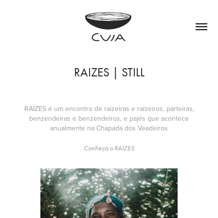
RAIZES | STILL
RAÍZES é um encontro de raizeiras e raizeiros, parteiras,
benzendeiras e benzendeiros, e pajés que acontece
anualmente na Chapada dos Veadeiros
Conheça o RAIZES