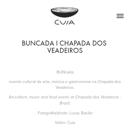
BUNCADA I CHAPADA DOS 
VEADEIROS
BUNcada
evento cultural de arte, música e gastronomia na Chapada dos
Veadeiros.
Art,culture, music and food event, at Chapada dos Veadeiros -
Brazil.
Fotografia/photo: Lucas Basilio
Video: Cuia